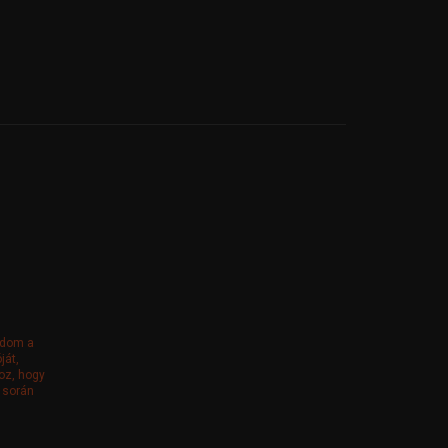
adom a
ját,
oz, hogy
 során