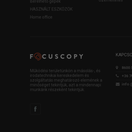
Üzemeltetés
Bérelhető gépek
HASZNÁLT ESZKÖZÖK
Home office
KAPCS
8600 
Működési területünkön a másolás-, és
irodatechnikai kereskedelem és
+36 7
szolgáltatás meghatározó elemének a
info 
minőséget tekintjük, azt a mindennapi
munkánk részeként tekintjük.