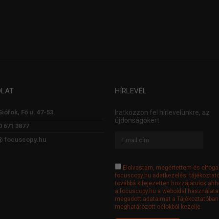
OLAT
HÍRLEVÉL
Siófok, Fő u. 47-53.
Iratkozzon fel hírlevelünkre, az
újdonságokért
0 671 3877
@ focuscopy.hu
Elolvastam, megértettem és elfog
focuscopy.hu adatkezelési tájékoztató
továbbá kifejezetten hozzájárulok ahh
a focuscopy.hu a weboldal használata
megadott adataimat a Tájékoztatóban
meghatározott célokból kezelje.