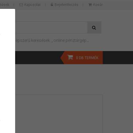
ltések
Kapcsolat
Bejelentkezés
Kosár
mtató
,
Népszerű keresések:
,
online pénztárgép
...
0
DB TERMÉK
SP