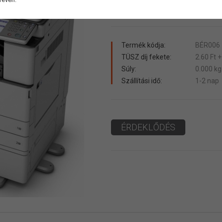
Bérelhető már 10.000 Ft + ÁFA havid
Termék kódja:
BÉR006
TÜSZ díj fekete:
2.60 Ft 
Súly:
0.000 kg
Szállítási idő:
1-2 nap
ÉRDEKLŐDÉS