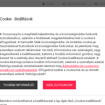
Rólunk
Ügyfélszolgálat
Letö
Cookie - Beállítások
Összes kategória
Népszerű keresések:
nyomtatópatron
,
epson
,
nyo
A focuscopy.hu a megfelelő teljesítmény és a közösségimédia-funkciók
biztosításához, valamint a hirdetések megjelenítéséhez kéri a cookie-k
elfogadását. A harmadik felek közösségimédia- és hirdetési cookie-jai
GÁLTATÁSOK
HÍREK
KAPCSOLAT
használatával biztosítunk közösségimédia-funkciókat, és jelenítünk meg
személyre szabott reklámokat. Ha több információra van szükséged, vagy
kiegészítenéd a beállításaidat, kattints a További információ gombra, vagy
keresd fel a webhely alsó részéről elérhető Cookie-beállítások területet. A
cookie-kkal kapcsolatos további információért, valamint a személyes adatok
TŐ GÉPEK
/
RICOH MP 2852SP
feldolgozásának ismertetéséért tekintsd meg
Adatvédelmi és cookie-kra
vonatkozó szabályzatunkat
. Elfogadod ezeket a cookie-kat és az érintett
személyes adatok feldolgozását?
TOVÁBBI INFORMÁCIÓ
IGEN, ELFOGADOM
RICOH MP 2852
Bármikor módosíthatod a beállításodat a lap alján lévő „Cookie-beállítások”
révén.