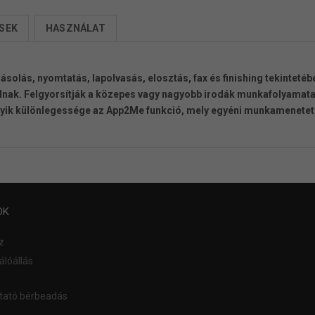
SEK
HASZNÁLAT
olás, nyomtatás, lapolvasás, elosztás, fax és finishing tekintetéb
nak. Felgyorsítják a közepes vagy nagyobb irodák munkafolyamata
yik különlegessége az App2Me funkció, mely egyéni munkamenetet 
OK
z
lóállás
tató bérbeadás