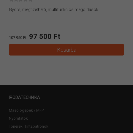
Gyors, megfizethető, multifunkciós megoldások
97 500 Ft
107 950 Ft
Kosárba
IRODATECHNIKA
Másológépek / MFP
Nyomtatók
Tonerek, Tintapatronok