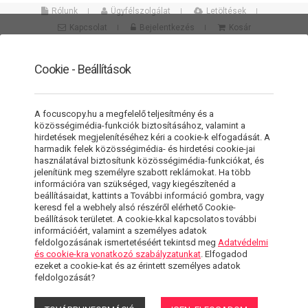
Rólunk
Ügyfélszolgálat
Letöltések
Kapcsolat
Bejelentkezés
Kosár
Cookie - Beállítások
A focuscopy.hu a megfelelő teljesítmény és a
Összes kategória
közösségimédia-funkciók biztosításához, valamint a
hirdetések megjelenítéséhez kéri a cookie-k elfogadását. A
harmadik felek közösségimédia- és hirdetési cookie-jai
Népszerű keresések:
használatával biztosítunk közösségimédia-funkciókat, és
nyomtatópatron
,
epson
,
nyomtató
,
Népszerű keresések:
,
jelenítünk meg személyre szabott reklámokat. Ha több
online pénztárgép
...
információra van szükséged, vagy kiegészítenéd a
beállításaidat, kattints a További információ gombra, vagy
keresd fel a webhely alsó részéről elérhető Cookie-
0
beállítások területet. A cookie-kkal kapcsolatos további
információért, valamint a személyes adatok
feldolgozásának ismertetéséért tekintsd meg
Adatvédelmi
Szűrő megjelenítése/elrejtése
és cookie-kra vonatkozó szabályzatunkat
. Elfogadod
ezeket a cookie-kat és az érintett személyes adatok
feldolgozását?
HOME
/
TERMÉKEK
/
IRODATECHNIKA
/
MÁSOLÓGÉPEK
/ MFP