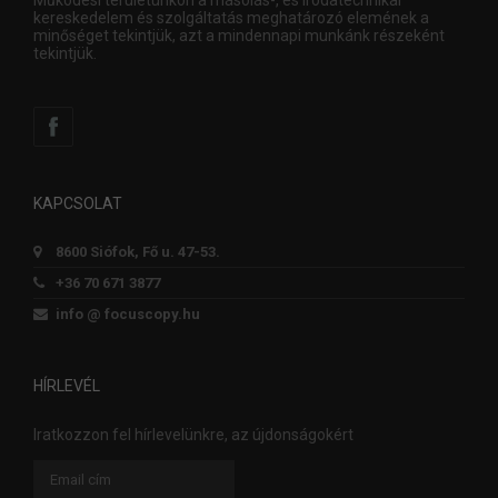
Működési területünkön a másolás-, és irodatechnikai
kereskedelem és szolgáltatás meghatározó elemének a
minőséget tekintjük, azt a mindennapi munkánk részeként
tekintjük.
KAPCSOLAT
8600 Siófok, Fő u. 47-53.
+36 70 671 3877
info @ focuscopy.hu
HÍRLEVÉL
Iratkozzon fel hírlevelünkre, az újdonságokért