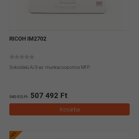
RICOH IM2702
Sokoldalú A/3-as munkacsoportos MFP
507 492 Ft
540 512 Ft
Kosárba
-10%