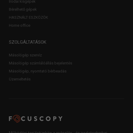
Irodai kisgépek
Bérelhető gépek
HASZNÁLT ESZKÖZÖK
Home office
SZOLGÁLTATÁSOK
Másológép szervíz
Másológép számlálóállás bejelentés
Másológép, nyomtató bérbeadás
Üzemeltetés