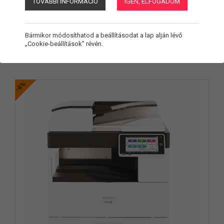
TOVÁBBI INFORMÁCIÓ
IGEN, ELFOGADOM
Termékek
Bármikor módosíthatod a beállításodat a lap alján lévő
„Cookie-beállítások” révén.
Találatok:
2
-6%
ÚJ